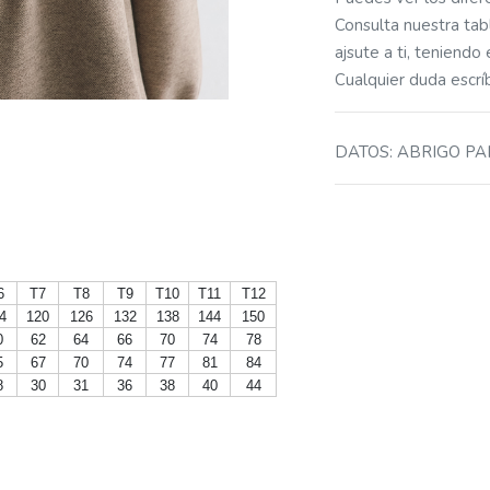
Consulta nuestra tabl
ajsute a ti, teniendo
Cualquier duda esc
DATOS
:
ABRIGO P
6
T7
T8
T9
T10
T11
T12
4
120
126
132
138
144
150
0
62
64
66
70
74
78
5
67
70
74
77
81
84
8
30
31
36
38
40
44