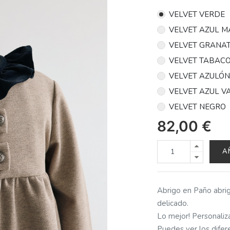
VELVET VERDE
VELVET AZUL M
VELVET GRANA
VELVET TABAC
VELVET AZULÓ
VELVET AZUL V
VELVET NEGRO
82,00
€
A
Abrigo en Paño abri
delicado.
Lo mejor! Personaliza
Puedes ver los difer