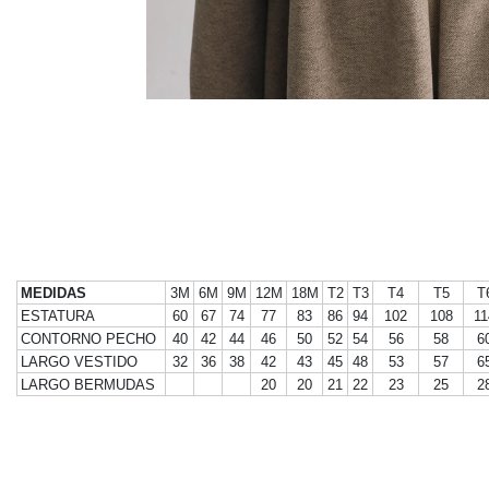
MEDIDAS
3M
6M
9M
12M
18M
T2
T3
T4
T5
T
ESTATURA
60
67
74
77
83
86
94
102
108
11
CONTORNO PECHO
40
42
44
46
50
52
54
56
58
6
LARGO VESTIDO
32
36
38
42
43
45
48
53
57
6
LARGO BERMUDAS
20
20
21
22
23
25
2