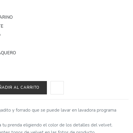
ARINO
TE
O
N
AQUERO
ÑADIR AL CARRITO
gadito y forrado que se puede lavar en lavadora programa
 tu prenda eligiendo el color de los detalles del velvet.
entes tonos de velvet en las fotos de producto.