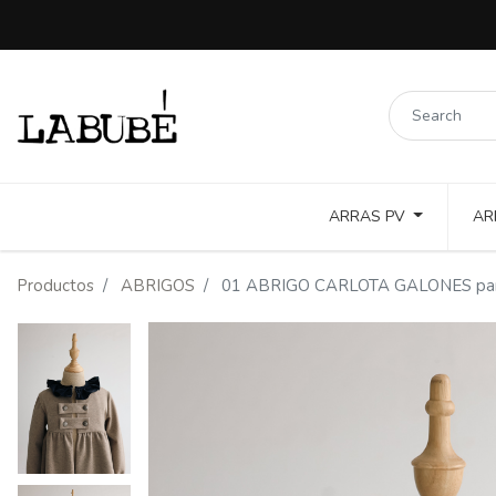
ARRAS PV
AR
LINOS COLORES Y PUNTILLAS
COTTON TOSTADO Y COLOR
Productos
ABRIGOS
01 ABRIGO CARLOTA GALONES pañ