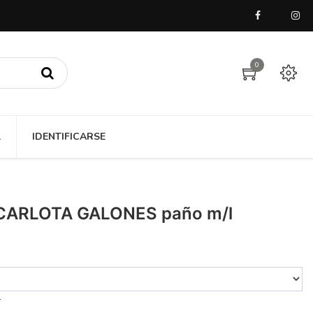
0
A
IDENTIFICARSE
CARLOTA GALONES paño m/l
T